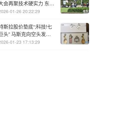
大会再聚技术硬实力 东方
通网信以AI赋能场景创新
2026-01-26 20:22:29
与实践升级
特斯拉股价垫底“;科技!七
巨头” 马斯克向空头发出
严厉警告
2026-01-23 17:13:29