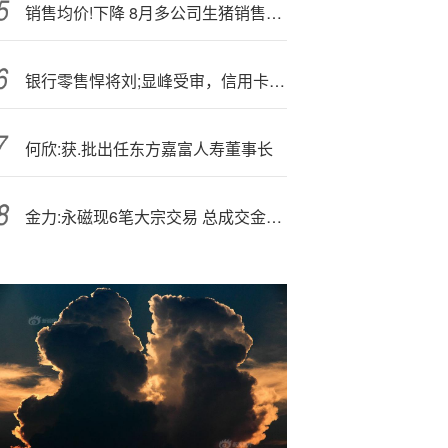
销售均价!下降 8月多公司生猪销售收入下滑
银行零售悍将刘;显峰受审，信用卡业“明星”坠落
何欣:获.批出任东方嘉富人寿董事长
金力:永磁现6笔大宗交易 总成交金额8357.18万元