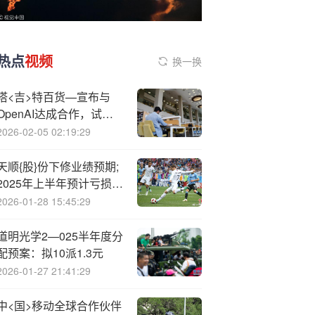
热点
视频
换一换
塔<吉>特百货—宣布与
OpenAI达成合作，试图
扭转销售颓势
2026-02-05 02:19:29
天顺{股}份下修业绩预期;
2025年上半年预计亏损至
多690万元
2026-01-28 15:45:29
道明光学2—025半年度分
配预案：拟10派1.3元
2026-01-27 21:41:29
中<国>移动全球合作伙伴