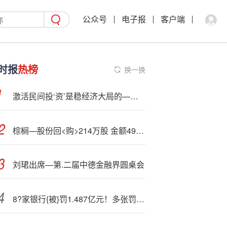
公众号
电子报
客户端
时报
热榜
换一换
激活民间投‘资’是稳经济大局的—关键落子
棕榈—股份回<购>214万股 金额498万元
刘珺出席—第.二届中德金融界圆桌会
8?家银行{被}罚1.487亿元！多张罚单，集中公布