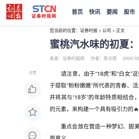
首页
快讯
要闻
股市
您当前的位置：
证券时报
>
公司
>
正文
蜜桃汽水味的初夏：
来源：证券时报网
作者：陈文茜
2026-02
请注意，由于“18虎”和“白女
点赞
于提取“粉粉嫩嫩”所代表的青春、活
并将其与“18岁”的年龄特质相结合
的元素，来构建一个具有吸引力的
重点会放在营造一种梦幻、甜
面意义。