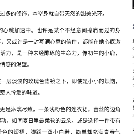
过多的修饰，本💡身就自带天然的甜美光环。
的心跳加速中。也许是某个不经意间擦肩而过的身
笑，又或许是一封写满心意的信件，都能在她心底激
涩与活力，是一种未经雕琢的生命力，像初生的小鹿，
情感的渴望。
在一层淡淡的玫瑰色滤镜之下，即使是小小的烦恼，
惹人怜爱的味道。
格更是淋漓尽致。一条浅粉色的连衣裙，蕾丝的边角
摆动，如同夏日里最柔软的云朵。或是选择一件带有
粉色的短裙，脚踩一双小白鞋，简单却充满青春气